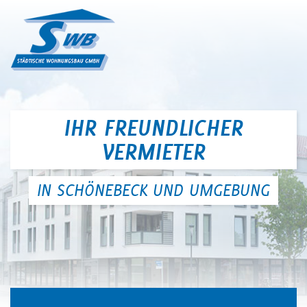
SWB SCHÖNEBECK - IHR FREUNDLI
IHR FREUNDLICHER
VERMIETER
IN SCHÖNEBECK UND UMGEBUNG