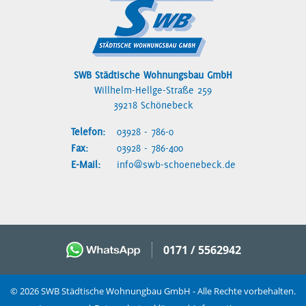
SWB Städtische Wohnungsbau GmbH
Willhelm-Hellge-Straße 259
39218 Schönebeck
Telefon:
03928 - 786-0
Fax:
03928 - 786-400
E-Mail:
info@swb-schoenebeck.de
0171 / 5562942
© 2026 SWB Städtische Wohnungbau GmbH - Alle Rechte vorbehalten.