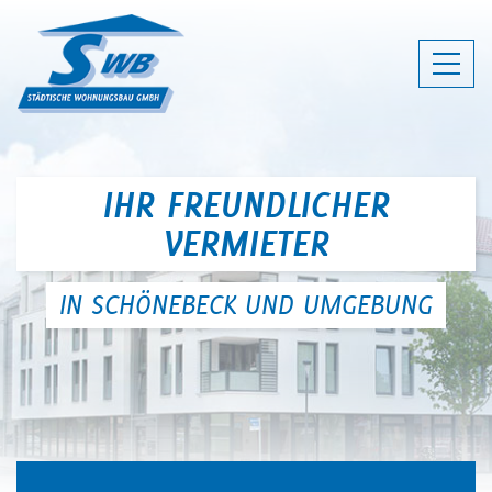
SWB SCHÖNEBECK - IHR FREUNDLI
IHR FREUNDLICHER
VERMIETER
IN SCHÖNEBECK UND UMGEBUNG