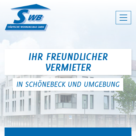
SWB SCHÖNEBECK - IHR FREUNDLI
IHR FREUNDLICHER
VERMIETER
IN SCHÖNEBECK UND UMGEBUNG